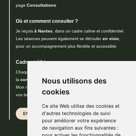
page
Consultations
.
Où et comment consulter ?
Je reçois
à Nantes
, dans un cadre calme et confidentiel.
Les séances peuvent également se dérouler
en visio
,
pour un accompagnement plus flexible et accessible.
Cadre et éthique :
Chaque suivi repose sur le
respect
, la
bienveillance
et
Nous utilisons des
la
confidentialité
.
Mon rôle est d’offrir un espace d’échange sûr et adapté à
cookies
vos besoins.
Ce site Web utilise des cookies et
d'autres technologies de suivi
EN SAVOIR +
pour améliorer votre expérience
de navigation aux fins suivantes :
pour activer les fonctionnalités de