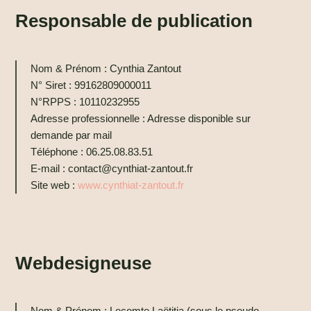
Responsable de publication
Nom & Prénom : Cynthia Zantout
N° Siret : 99162809000011
N°RPPS : 10110232955​
Adresse professionnelle : Adresse disponible sur
demande par mail
Téléphone : 06.25.08.83.51
E-mail : contact@cynthiat-zantout.fr
Site web :
www.cynthiat-zantout.fr
Webdesigneuse
Nom & Prénom : Lecomte Laëtitia (sous le pseudo