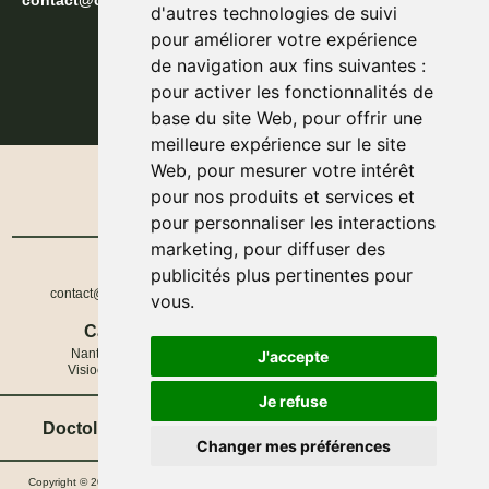
contact@cynthia-zantout.fr
d'autres technologies de suivi
pour améliorer votre expérience
de navigation aux fins suivantes :
pour activer les fonctionnalités de
base du site Web
,
pour offrir une
meilleure expérience sur le site
Web
,
pour mesurer votre intérêt
pour nos produits et services et
pour personnaliser les interactions
marketing
,
pour diffuser des
E-Mail
Téléphone
publicités plus pertinentes pour
contact@cynthia-zantout.fr
06 58 91 14 81
vous
.
Cabinet
Cabinet
Nantes, France
N° RPPS : 10110232955
J'accepte
Visioconférence
N° Siret : 99162809000011
Je refuse
Doctolib
Psychologue.net
Linkedin
Changer mes préférences
Copyright © 2026 Cynthia Zantout • Tout droits réservés • Psychologue à Nantes